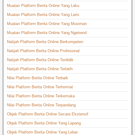
Muatan Platform Berita Online Yang Laku
Muatan Platform Berita Online Yang Laris
Muatan Platform Berita Online Yang Musiman
Muatan Platform Berita Online Yang Ngetrend
Natijah Platform Berita Online Berkompeten
Natijah Platform Berita Online Profesional
Natijah Platform Berita Online Terdidik
Natijah Platform Berita Online Terlatih
Nilai Platform Berita Online Terbaik
Nilai Platform Berita Online Terhormat
Nilai Platform Berita Online Terkemuka
Nilai Platform Berita Online Terpandang
Objek Platform Berita Online Secara Ekstensif
Objek Platform Berita Online Yang Lapang
Objek Platform Berita Online Yang Lebar