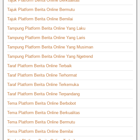
Tajuk Platform Berita Online Berkualitas
Tajuk Platform Berita Online Bermutu
Tajuk Platform Berita Online Bernilai
Tampung Platform Berita Online Yang Laku
Tampung Platform Berita Online Yang Laris
Tampung Platform Berita Online Yang Musiman
Tampung Platform Berita Online Yang Ngetrend
Taraf Platform Berita Online Terbaik
Taraf Platform Berita Online Terhormat
Taraf Platform Berita Online Terkemuka
Taraf Platform Berita Online Terpandang
Tema Platform Berita Online Berbobot
Tema Platform Berita Online Berkualitas
Tema Platform Berita Online Bermutu
Tema Platform Berita Online Bernilai