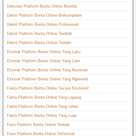
Dekorasi Platform Berita Online Bernilai
Dekrit Platform Berita Online Berkompeten
Dekrit Platform Berita Online Profesional
Dekrit Platform Berita Online Terdidik
Dekrit Platform Berita Online Terlatih
Ekstrak Platform Berita Online Yang Laku
Ekstrak Platform Berita Online Yang Laris
Ekstrak Platform Berita Online Yang Musiman
Ekstrak Platform Berita Online Yang Ngetrend
Fakta Platform Berita Online Secara Ekstensif
Fakta Platform Berita Online Yang Lapang
Fakta Platform Berita Online Yang Lebar
Fakta Platform Berita Online Yang Luas
Fase Platform Berita Online Terbaik
Fase Platform Berita Online Terhormat