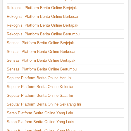
Rekognisi Platform Berita Online Berjejak
Rekognisi Platform Berita Online Berkesan
Rekognisi Platform Berita Online Bertapak
Rekognisi Platform Berita Online Bertumpu
Sensasi Platform Berita Online Berjejak
Sensasi Platform Berita Online Berkesan
Sensasi Platform Berita Online Bertapak
Sensasi Platform Berita Online Bertumpu
Seputar Platform Berita Online Hari Ini
Seputar Platform Berita Online Kekinian
Seputar Platform Berita Online Saat Ini
Seputar Platform Berita Online Sekarang Ini
Serap Platform Berita Online Yang Laku
Serap Platform Berita Online Yang Laris
Serap Platform Berita Online Yang Musiman