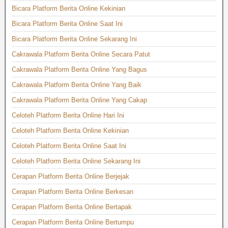
Bicara Platform Berita Online Kekinian
Bicara Platform Berita Online Saat Ini
Bicara Platform Berita Online Sekarang Ini
Cakrawala Platform Berita Online Secara Patut
Cakrawala Platform Berita Online Yang Bagus
Cakrawala Platform Berita Online Yang Baik
Cakrawala Platform Berita Online Yang Cakap
Celoteh Platform Berita Online Hari Ini
Celoteh Platform Berita Online Kekinian
Celoteh Platform Berita Online Saat Ini
Celoteh Platform Berita Online Sekarang Ini
Cerapan Platform Berita Online Berjejak
Cerapan Platform Berita Online Berkesan
Cerapan Platform Berita Online Bertapak
Cerapan Platform Berita Online Bertumpu