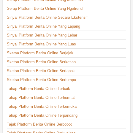
Serap Platform Berita Online Yang Ngetrend
Sinyal Platform Berita Online Secara Ekstensif
Sinyal Platform Berita Online Yang Lapang
Sinyal Platform Berita Online Yang Lebar
Sinyal Platform Berita Online Yang Luas
Sketsa Platform Berita Online Berjejak
Sketsa Platform Berita Online Berkesan
Sketsa Platform Berita Online Bertapak
Sketsa Platform Berita Online Bertumpu
Tahap Platform Berita Online Terbaik
Tahap Platform Berita Online Terhormat
Tahap Platform Berita Online Terkemuka
Tahap Platform Berita Online Terpandang
Tajuk Platform Berita Online Berbobot