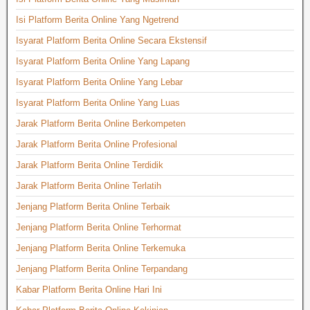
Isi Platform Berita Online Yang Ngetrend
Isyarat Platform Berita Online Secara Ekstensif
Isyarat Platform Berita Online Yang Lapang
Isyarat Platform Berita Online Yang Lebar
Isyarat Platform Berita Online Yang Luas
Jarak Platform Berita Online Berkompeten
Jarak Platform Berita Online Profesional
Jarak Platform Berita Online Terdidik
Jarak Platform Berita Online Terlatih
Jenjang Platform Berita Online Terbaik
Jenjang Platform Berita Online Terhormat
Jenjang Platform Berita Online Terkemuka
Jenjang Platform Berita Online Terpandang
Kabar Platform Berita Online Hari Ini