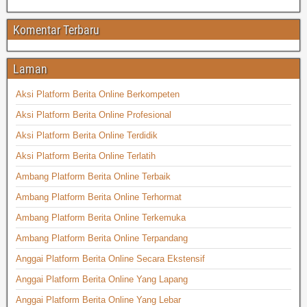
Komentar Terbaru
Laman
Aksi Platform Berita Online Berkompeten
Aksi Platform Berita Online Profesional
Aksi Platform Berita Online Terdidik
Aksi Platform Berita Online Terlatih
Ambang Platform Berita Online Terbaik
Ambang Platform Berita Online Terhormat
Ambang Platform Berita Online Terkemuka
Ambang Platform Berita Online Terpandang
Anggai Platform Berita Online Secara Ekstensif
Anggai Platform Berita Online Yang Lapang
Anggai Platform Berita Online Yang Lebar