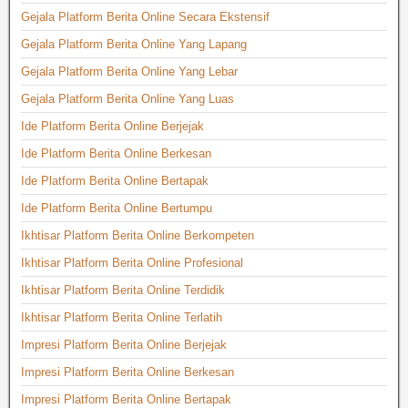
Gejala Platform Berita Online Secara Ekstensif
Gejala Platform Berita Online Yang Lapang
Gejala Platform Berita Online Yang Lebar
Gejala Platform Berita Online Yang Luas
Ide Platform Berita Online Berjejak
Ide Platform Berita Online Berkesan
Ide Platform Berita Online Bertapak
Ide Platform Berita Online Bertumpu
Ikhtisar Platform Berita Online Berkompeten
Ikhtisar Platform Berita Online Profesional
Ikhtisar Platform Berita Online Terdidik
Ikhtisar Platform Berita Online Terlatih
Impresi Platform Berita Online Berjejak
Impresi Platform Berita Online Berkesan
Impresi Platform Berita Online Bertapak