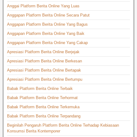
Anggai Platform Berita Online Yang Luas
Anggapan Platform Berita Online Secara Patut
Anggapan Platform Berita Online Yang Bagus
Anggapan Platform Berita Online Yang Baik
Anggapan Platform Berita Online Yang Cakap
Apresiasi Platform Berita Online Berjejak
Apresiasi Platform Berita Online Berkesan
Apresiasi Platform Berita Online Bertapak
Apresiasi Platform Berita Online Bertumpu
Babak Platform Berita Online Terbaik
Babak Platform Berita Online Terhormat
Babak Platform Berita Online Terkemuka
Babak Platform Berita Online Terpandang
Beginilah Pengaruh Platform Berita Online Terhadap Kebiasaan
Konsumsi Berita Kontemporer