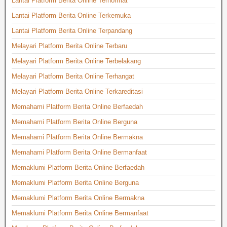
Lantai Platform Berita Online Terhormat
Lantai Platform Berita Online Terkemuka
Lantai Platform Berita Online Terpandang
Melayari Platform Berita Online Terbaru
Melayari Platform Berita Online Terbelakang
Melayari Platform Berita Online Terhangat
Melayari Platform Berita Online Terkareditasi
Memahami Platform Berita Online Berfaedah
Memahami Platform Berita Online Berguna
Memahami Platform Berita Online Bermakna
Memahami Platform Berita Online Bermanfaat
Memaklumi Platform Berita Online Berfaedah
Memaklumi Platform Berita Online Berguna
Memaklumi Platform Berita Online Bermakna
Memaklumi Platform Berita Online Bermanfaat