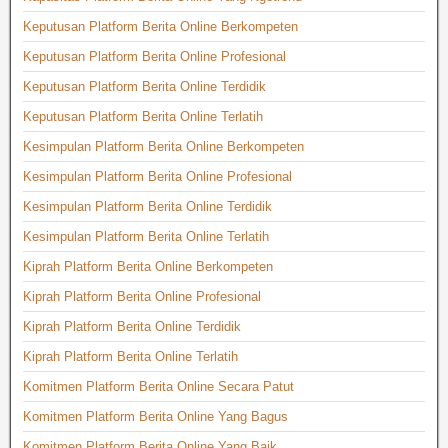
Keputusan Platform Berita Online Berkompeten
Keputusan Platform Berita Online Profesional
Keputusan Platform Berita Online Terdidik
Keputusan Platform Berita Online Terlatih
Kesimpulan Platform Berita Online Berkompeten
Kesimpulan Platform Berita Online Profesional
Kesimpulan Platform Berita Online Terdidik
Kesimpulan Platform Berita Online Terlatih
Kiprah Platform Berita Online Berkompeten
Kiprah Platform Berita Online Profesional
Kiprah Platform Berita Online Terdidik
Kiprah Platform Berita Online Terlatih
Komitmen Platform Berita Online Secara Patut
Komitmen Platform Berita Online Yang Bagus
Komitmen Platform Berita Online Yang Baik