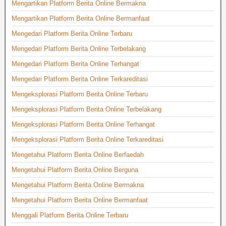
Mengartikan Platform Berita Online Bermakna
Mengartikan Platform Berita Online Bermanfaat
Mengedari Platform Berita Online Terbaru
Mengedari Platform Berita Online Terbelakang
Mengedari Platform Berita Online Terhangat
Mengedari Platform Berita Online Terkareditasi
Mengeksplorasi Platform Berita Online Terbaru
Mengeksplorasi Platform Berita Online Terbelakang
Mengeksplorasi Platform Berita Online Terhangat
Mengeksplorasi Platform Berita Online Terkareditasi
Mengetahui Platform Berita Online Berfaedah
Mengetahui Platform Berita Online Berguna
Mengetahui Platform Berita Online Bermakna
Mengetahui Platform Berita Online Bermanfaat
Menggali Platform Berita Online Terbaru