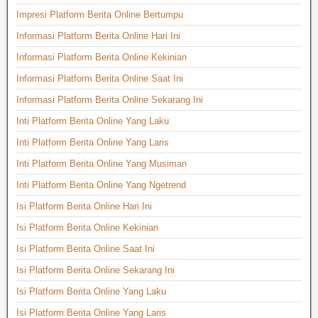
Impresi Platform Berita Online Bertumpu
Informasi Platform Berita Online Hari Ini
Informasi Platform Berita Online Kekinian
Informasi Platform Berita Online Saat Ini
Informasi Platform Berita Online Sekarang Ini
Inti Platform Berita Online Yang Laku
Inti Platform Berita Online Yang Laris
Inti Platform Berita Online Yang Musiman
Inti Platform Berita Online Yang Ngetrend
Isi Platform Berita Online Hari Ini
Isi Platform Berita Online Kekinian
Isi Platform Berita Online Saat Ini
Isi Platform Berita Online Sekarang Ini
Isi Platform Berita Online Yang Laku
Isi Platform Berita Online Yang Laris