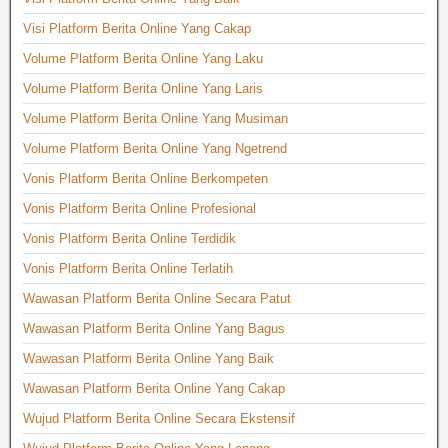
Visi Platform Berita Online Yang Cakap
Volume Platform Berita Online Yang Laku
Volume Platform Berita Online Yang Laris
Volume Platform Berita Online Yang Musiman
Volume Platform Berita Online Yang Ngetrend
Vonis Platform Berita Online Berkompeten
Vonis Platform Berita Online Profesional
Vonis Platform Berita Online Terdidik
Vonis Platform Berita Online Terlatih
Wawasan Platform Berita Online Secara Patut
Wawasan Platform Berita Online Yang Bagus
Wawasan Platform Berita Online Yang Baik
Wawasan Platform Berita Online Yang Cakap
Wujud Platform Berita Online Secara Ekstensif