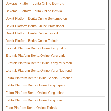
Dekorasi Platform Berita Online Bermutu
Dekorasi Platform Berita Online Bernilai
Dekrit Platform Berita Online Berkompeten
Dekrit Platform Berita Online Profesional
Dekrit Platform Berita Online Terdidik
Dekrit Platform Berita Online Terlatih
Ekstrak Platform Berita Online Yang Laku
Ekstrak Platform Berita Online Yang Laris
Ekstrak Platform Berita Online Yang Musiman
Ekstrak Platform Berita Online Yang Ngetrend
Fakta Platform Berita Online Secara Ekstensif
Fakta Platform Berita Online Yang Lapang
Fakta Platform Berita Online Yang Lebar
Fakta Platform Berita Online Yang Luas
Fase Platform Berita Online Terbaik